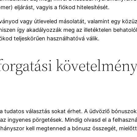
r) eljárást, vagyis a fiókod hitelesítését.
olványod vagy útleveled másolatát, valamint egy közüz
 hiszen így akadályozzák meg az illetéktelen behatol
ókod teljeskörűen használhatóvá válik.
orgatási követelménye
a tudatos választás sokat érhet. A üdvözlő bónuszok 
z ingyenes pörgetések. Mindig olvasd el a felhasznál
ányszor kell megtenned a bónusz összegét, mielőtt