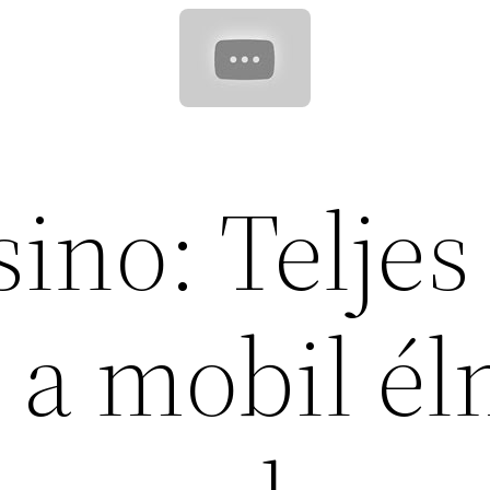
ino: Teljes
 a mobil é