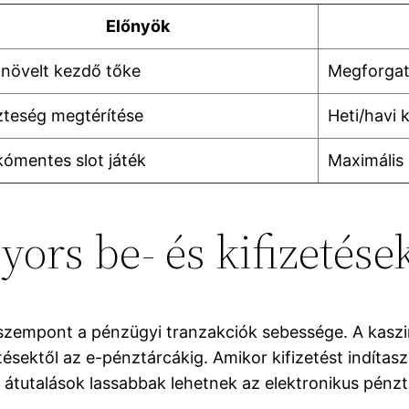
Előnyök
növelt kezdő tőke
Megforgat
zteség megtérítése
Heti/havi k
kómentes slot játék
Maximális
yors be- és kifizetése
szempont a pénzügyi tranzakciók sebessége. A kaszin
ektől az e-pénztárcákig. Amikor kifizetést indítas
i átutalások lassabbak lehetnek az elektronikus pénzt