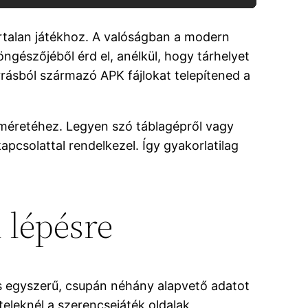
artalan játékhoz. A valóságban a modern
ngészőjéből érd el, anélkül, hogy tárhelyet
rásból származó APK fájlokat telepítened a
 méretéhez. Legyen szó táblagépről vagy
apcsolattal rendelkezel. Így gyakorlatilag
l lépésre
 és egyszerű, csupán néhány alapvető adatot
eleknél a szerencsejáték oldalak