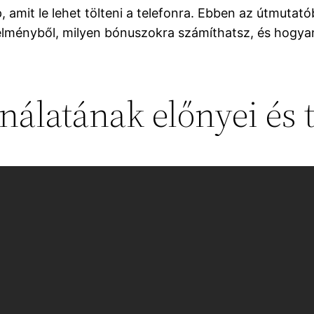
, amit le lehet tölteni a telefonra. Ebben az útmutat
élményből, milyen bónuszokra számíthatsz, és hogyan k
álatának előnyei és 