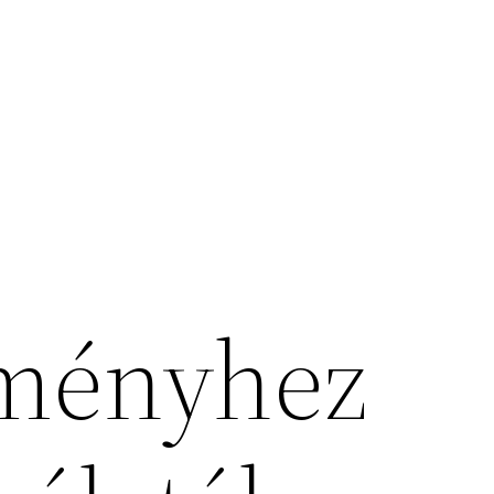
lményhez