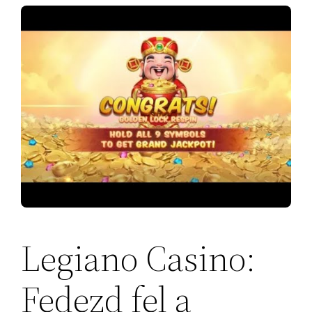
Saltar
al
contenido
Legiano Casino:
Fedezd fel a