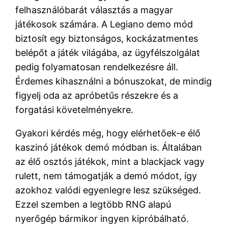
felhasználóbarát választás a magyar
játékosok számára. A Legiano demo mód
biztosít egy biztonságos, kockázatmentes
belépőt a játék világába, az ügyfélszolgálat
pedig folyamatosan rendelkezésre áll.
Érdemes kihasználni a bónuszokat, de mindig
figyelj oda az apróbetűs részekre és a
forgatási követelményekre.
Gyakori kérdés még, hogy elérhetőek-e élő
kaszinó játékok demó módban is. Általában
az élő osztós játékok, mint a blackjack vagy
rulett, nem támogatják a demó módot, így
azokhoz valódi egyenlegre lesz szükséged.
Ezzel szemben a legtöbb RNG alapú
nyerőgép bármikor ingyen kipróbálható.