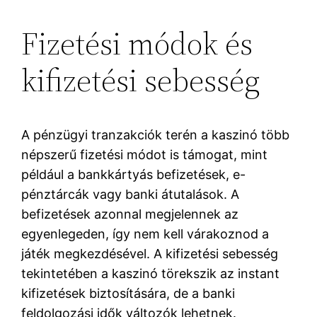
Fizetési módok és
kifizetési sebesség
A pénzügyi tranzakciók terén a kaszinó több
népszerű fizetési módot is támogat, mint
például a bankkártyás befizetések, e-
pénztárcák vagy banki átutalások. A
befizetések azonnal megjelennek az
egyenlegeden, így nem kell várakoznod a
játék megkezdésével. A kifizetési sebesség
tekintetében a kaszinó törekszik az instant
kifizetések biztosítására, de a banki
feldolgozási idők változók lehetnek.