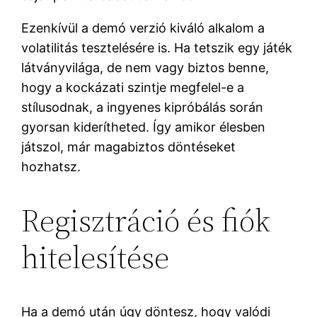
Ezenkívül a demó verzió kiváló alkalom a
volatilitás tesztelésére is. Ha tetszik egy játék
látványvilága, de nem vagy biztos benne,
hogy a kockázati szintje megfelel-e a
stílusodnak, a ingyenes kipróbálás során
gyorsan kiderítheted. Így amikor élesben
játszol, már magabiztos döntéseket
hozhatsz.
Regisztráció és fiók
hitelesítése
Ha a demó után úgy döntesz, hogy valódi