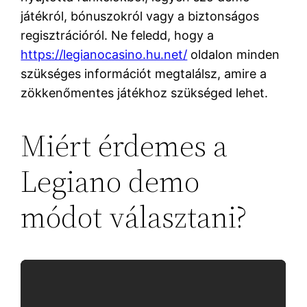
játékról, bónuszokról vagy a biztonságos
regisztrációról. Ne feledd, hogy a
https://legianocasino.hu.net/
oldalon minden
szükséges információt megtalálsz, amire a
zökkenőmentes játékhoz szükséged lehet.
Miért érdemes a
Legiano demo
módot választani?