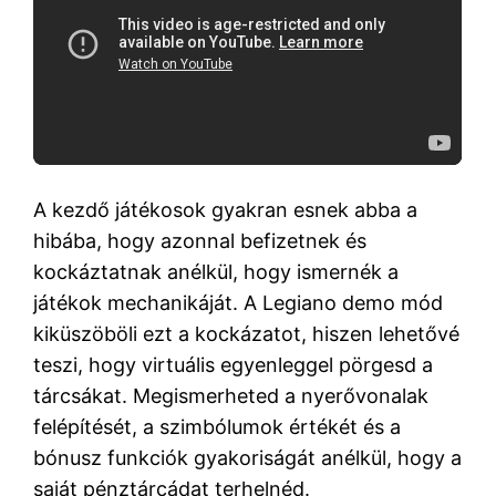
A kezdő játékosok gyakran esnek abba a
hibába, hogy azonnal befizetnek és
kockáztatnak anélkül, hogy ismernék a
játékok mechanikáját. A Legiano demo mód
kiküszöböli ezt a kockázatot, hiszen lehetővé
teszi, hogy virtuális egyenleggel pörgesd a
tárcsákat. Megismerheted a nyerővonalak
felépítését, a szimbólumok értékét és a
bónusz funkciók gyakoriságát anélkül, hogy a
saját pénztárcádat terhelnéd.