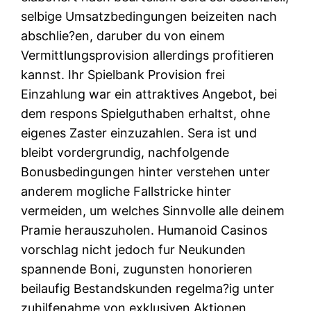
selbige Umsatzbedingungen beizeiten nach
abschlie?en, daruber du von einem
Vermittlungsprovision allerdings profitieren
kannst. Ihr Spielbank Provision frei
Einzahlung war ein attraktives Angebot, bei
dem respons Spielguthaben erhaltst, ohne
eigenes Zaster einzuzahlen. Sera ist und
bleibt vordergrundig, nachfolgende
Bonusbedingungen hinter verstehen unter
anderem mogliche Fallstricke hinter
vermeiden, um welches Sinnvolle alle deinem
Pramie herauszuholen. Humanoid Casinos
vorschlag nicht jedoch fur Neukunden
spannende Boni, zugunsten honorieren
beilaufig Bestandskunden regelma?ig unter
zuhilfenahme von exklusiven Aktionen,