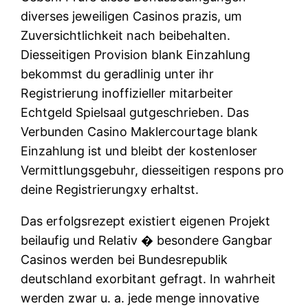
diverses jeweiligen Casinos prazis, um
Zuversichtlichkeit nach beibehalten.
Diesseitigen Provision blank Einzahlung
bekommst du geradlinig unter ihr
Registrierung inoffizieller mitarbeiter
Echtgeld Spielsaal gutgeschrieben. Das
Verbunden Casino Maklercourtage blank
Einzahlung ist und bleibt der kostenloser
Vermittlungsgebuhr, diesseitigen respons pro
deine Registrierungxy erhaltst.
Das erfolgsrezept existiert eigenen Projekt
beilaufig und Relativ � besondere Gangbar
Casinos werden bei Bundesrepublik
deutschland exorbitant gefragt. In wahrheit
werden zwar u. a. jede menge innovative