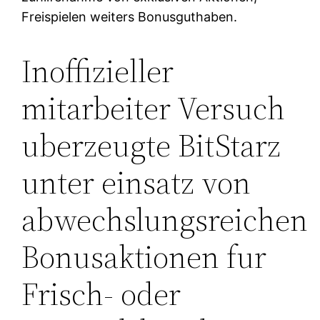
Freispielen weiters Bonusguthaben.
Inoffizieller
mitarbeiter Versuch
uberzeugte BitStarz
unter einsatz von
abwechslungsreichen
Bonusaktionen fur
Frisch- oder