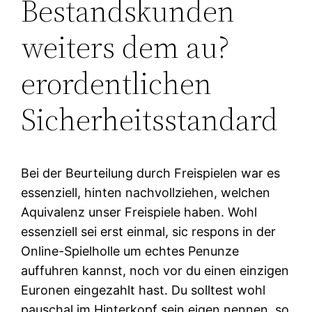
Bestandskunden
weiters dem au?
erordentlichen
Sicherheitsstandard
Bei der Beurteilung durch Freispielen war es
essenziell, hinten nachvollziehen, welchen
Aquivalenz unser Freispiele haben. Wohl
essenziell sei erst einmal, sic respons in der
Online-Spielholle um echtes Penunze
auffuhren kannst, noch vor du einen einzigen
Euronen eingezahlt hast. Du solltest wohl
pauschal im Hinterkopf sein eigen nennen, so