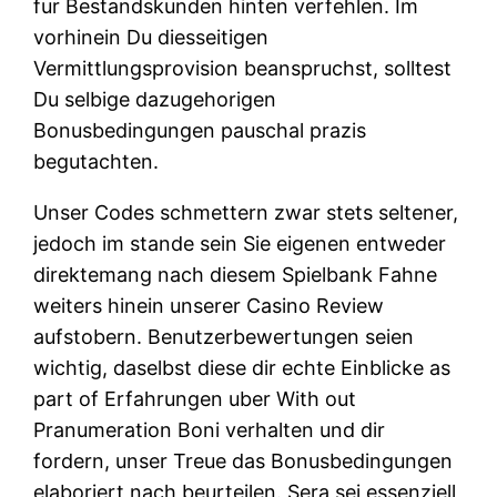
fur Bestandskunden hinten verfehlen. Im
vorhinein Du diesseitigen
Vermittlungsprovision beanspruchst, solltest
Du selbige dazugehorigen
Bonusbedingungen pauschal prazis
begutachten.
Unser Codes schmettern zwar stets seltener,
jedoch im stande sein Sie eigenen entweder
direktemang nach diesem Spielbank Fahne
weiters hinein unserer Casino Review
aufstobern. Benutzerbewertungen seien
wichtig, daselbst diese dir echte Einblicke as
part of Erfahrungen uber With out
Pranumeration Boni verhalten und dir
fordern, unser Treue das Bonusbedingungen
elaboriert nach beurteilen. Sera sei essenziell,