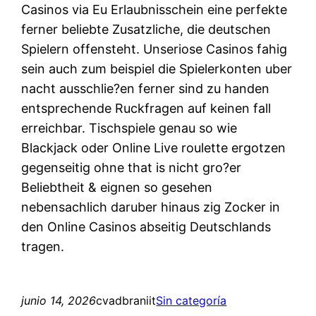
Casinos via Eu Erlaubnisschein eine perfekte
ferner beliebte Zusatzliche, die deutschen
Spielern offensteht. Unseriose Casinos fahig
sein auch zum beispiel die Spielerkonten uber
nacht ausschlie?en ferner sind zu handen
entsprechende Ruckfragen auf keinen fall
erreichbar. Tischspiele genau so wie
Blackjack oder Online Live roulette ergotzen
gegenseitig ohne that is nicht gro?er
Beliebtheit & eignen so gesehen
nebensachlich daruber hinaus zig Zocker in
den Online Casinos abseitig Deutschlands
tragen.
junio 14, 2026
cvadbraniit
Sin categoría