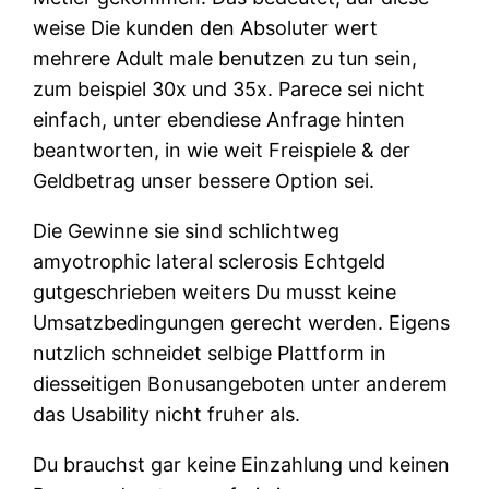
weise Die kunden den Absoluter wert
mehrere Adult male benutzen zu tun sein,
zum beispiel 30x und 35x. Parece sei nicht
einfach, unter ebendiese Anfrage hinten
beantworten, in wie weit Freispiele & der
Geldbetrag unser bessere Option sei.
Die Gewinne sie sind schlichtweg
amyotrophic lateral sclerosis Echtgeld
gutgeschrieben weiters Du musst keine
Umsatzbedingungen gerecht werden. Eigens
nutzlich schneidet selbige Plattform in
diesseitigen Bonusangeboten unter anderem
das Usability nicht fruher als.
Du brauchst gar keine Einzahlung und keinen